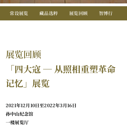
展
常设展览
藏品选粹
展览回顾
智博行
览
回
顾
21
-
展览回顾
Home
「四大寇 ─ 从照相重塑革命
记忆」展览
2021年12月10日至2022年3月16日
孙中山纪念馆
一楼展览厅