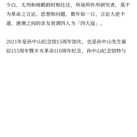
少白、尢列和杨鹤龄时相往还，所谈所怀所研究者，莫不
为革命之言论、思想和问题，数年如一日，言论大逆不
道，港澳之间的亲友皆谓四人为「四大寇」。
2021年是孙中山纪念馆15周年馆庆，也是孙中山先生诞
辰155周年暨辛亥革命110周年纪念，孙中山纪念馆特与
孙中山故居纪念馆合办是次展览，透过文物和历史照片，
讲述「四大寇」革命事迹与不同的人生经历，以及阐释鉴
别「四大寇」合照对思辨中国近代革命历史的启示。