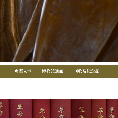
專
專題文章
博物館通訊
刊物及紀念品
題
文
章
06
-
Home