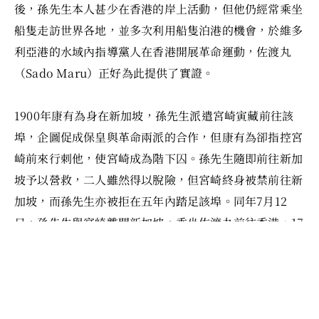
後，孫先生本人甚少在香港的岸上活動，但他仍經常乘坐
船隻走訪世界各地，並多次利用船隻泊港的機會，於維多
利亞港的水域內指導黨人在香港開展革命運動，佐渡丸
（Sado Maru）正好為此提供了實證。
1900年康有為身在新加坡，孫先生派遣宮崎寅藏前往該
埠，企圖促成保皇與革命兩派的合作，但康有為卻指控宮
崎前來行刺他，使宮崎成為階下囚。孫先生隨即前往新加
坡予以營救，二人雖然得以脫險，但宮崎終身被禁前往新
加坡，而孫先生亦被拒在五年內踏足該埠。同年7月12
日，孫先生與宮崎離開新加坡，乘坐佐渡丸前往香港。17
日上午，佐渡丸抵香港水域，但由於香港政府的驅逐令仍
告生效，孫先生只好在郵輪上與黨人會面，為10月的惠州
起義籌劃周全，並謀求在港督卜力的支持下實現兩廣獨
立。18日上午，原兩廣總督李鴻章經香港乘船北上出任直