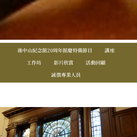
活
孫中山紀念館20周年館慶特備節目
講座
動
-
工作坊
影片欣賞
活動回顧
Home
誠徵專業人員